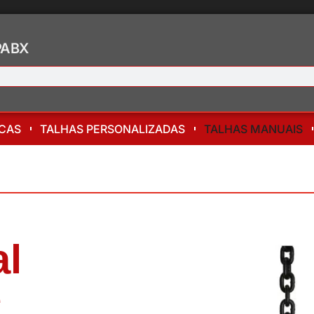
 PABX
ICAS
TALHAS PERSONALIZADAS
TALHAS MANUAIS
al
e