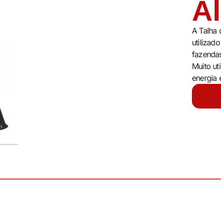
A
A Talha
utilizad
fazendas
Muito ut
energia e