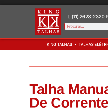
(11) 2628-2320
KING TALHAS
TALHAS ELÉTR
Talha Manu
De Corrent