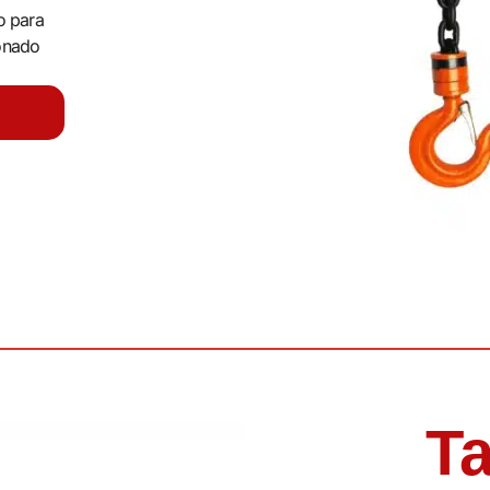
o para
onado
Ta